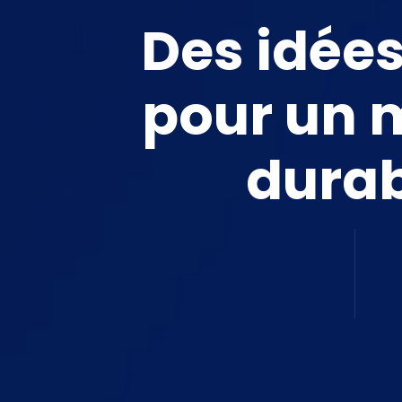
Des idées
pour un
durab