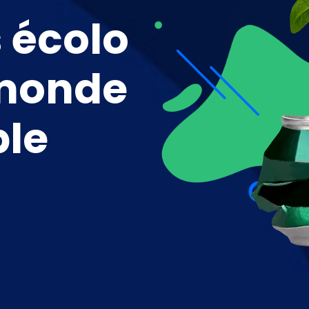
 écolo
 monde
le