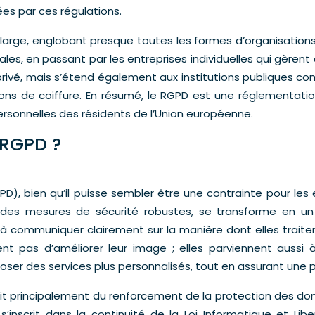
es par ces régulations.
rge, englobant presque toutes les formes d’organisations, q
es, en passant par les entreprises individuelles qui gèrent
privé, mais s’étend également aux institutions publiques com
lons de coiffure. En résumé, le RGPD est une réglementat
ersonnelles des résidents de l’Union européenne.
 RGPD ?
, bien qu’il puisse sembler être une contrainte pour les e
t des mesures de sécurité robustes, se transforme en 
s à communiquer clairement sur la manière dont elles traite
tent pas d’améliorer leur image ; elles parviennent aussi 
ser des services plus personnalisés, tout en assurant une pr
git principalement du renforcement de la protection des don
inscrit dans la continuité de la Loi Informatique et Lib