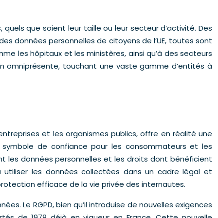
uels que soient leur taille ou leur secteur d’activité. Des
 des données personnelles de citoyens de l’UE, toutes sont
me les hôpitaux et les ministères, ainsi qu’à des secteurs
ion omniprésente, touchant une vaste gamme d’entités à
ntreprises et les organismes publics, offre en réalité une
un symbole de confiance pour les consommateurs et les
nt les données personnelles et les droits dont bénéficient
à utiliser les données collectées dans un cadre légal et
otection efficace de la vie privée des internautes.
nées. Le RGPD, bien qu’il introduise de nouvelles exigences
ertés de 1978 déjà en vigueur en France. Cette nouvelle