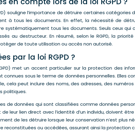
s en compte lors de la loi RGPD ?
) souligne l’importance de détruire certaines catégories d
ment à tous les documents. En effet, la nécessité de dé
truire systématiquement tous les documents. Seuls ceux qui
és au destructeur. En résumé, selon le RGPD, la priorit
protéger de toute utilisation ou accès non autorisé.
es par la loi RGPD ?
PD) met un accent particulier sur la protection des inf
 connues sous le terme de données personnelles. Elles comp
mple, cela peut inclure des noms, des adresses, des numér
 politiques.
ypes de données qui sont classifiées comme données personn
e leur lien direct avec l’identité d’un individu, doivent être 
ent de les détruire lorsque leur conservation n’est plus néc
e reconstituées ou accédées, assurant ainsi la protection c