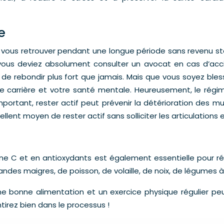
e
ez vous retrouver pendant une longue période sans revenu s
vous deviez absolument consulter un avocat en cas d’accid
de rebondir plus fort que jamais. Mais que vous soyez bles
re carrière et votre santé mentale. Heureusement, le régim
mportant, rester actif peut prévenir la détérioration des mus
lent moyen de rester actif sans solliciter les articulations 
ne C et en antioxydants est également essentielle pour ré
andes maigres, de poisson, de volaille, de noix, de légumes à 
 bonne alimentation et un exercice physique régulier pe
tirez bien dans le processus !