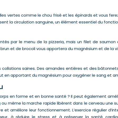
 vertes comme le chou frisé et les épinards et vous ferez l
isent la circulation sanguine, un élément essentiel du fonc
tés par le menu de la pizzeria, mais un filet de saumon 
un et de brocoli vous apportera du magnésium et de la vita
es collations saines. Des amandes entières et des bâtonnet
, tout en apportant du magnésium pour oxygéner le sang et am
u
orps en forme et en bonne santé ? Il peut également amélior
ing ou même la marche rapide libèrent dans le cerveau une
re et améliore leur fonctionnement. L’exercice régulier d’
’humeur, à réduire le stress et à préserver la santé card